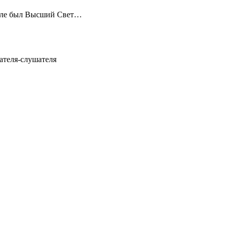
ачале был Высший Свет…
ателя-слушателя