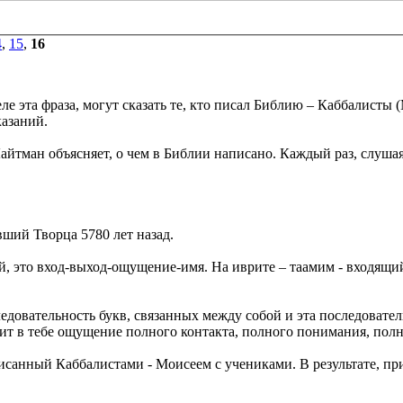
4
,
15
,
16
еле эта фраза, могут сказать те, кто писал Библию – Каббалисты
казаний.
йтман объясняет, о чем в Библии написано. Каждый раз, слушая
вший Творца 5780 лет назад.
й, это вход-выход-ощущение-имя. На иврите – таамим - входящий
ледовательность букв, связанных между собой и эта последовател
роит в тебе ощущение полного контакта, полного понимания, пол
писанный Каббалистами - Моисеем с учениками. В результате, п