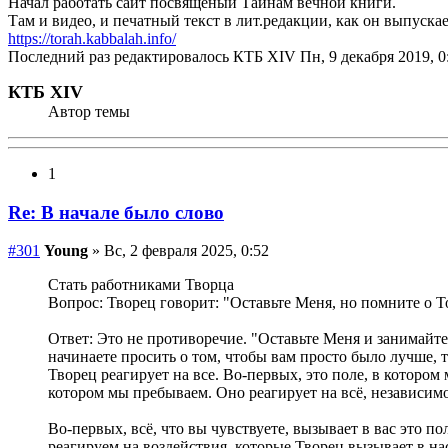
Начал работать сайт посвященый Тайнам вечной книги.
Там и видео, и печатный текст в лит.редакции, как он выпуска
https://torah.kabbalah.info/
Последний раз редактировалось КТБ ХIV Пн, 9 декабря 2019, 0:2
КТБ ХIV
Автор темы
1
Re: В начале было слово
#301
Young
» Вс, 2 февраля 2025, 0:52
Стать работниками Творца
Вопрос: Творец говорит: "Оставьте Меня, но помните о Т
Ответ: Это не противоречие. "Оставьте Меня и занимайте
начинаете просить о том, чтобы вам просто было лучше, т
Творец реагирует на все. Во-первых, это поле, в котором
котором мы пребываем. Оно реагирует на всё, независимо 
Во-первых, всё, что вы чувствуете, вызывает в вас это по
реагируем на воздействия, которые Творец вызывает в нас