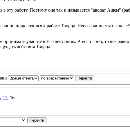
я в эту работу. Поэтому она так и называется "аводат Ашем" (ра
ознанно подключился к работе Творца. Неосознанно мы и так всё
принимать участие в Его действиях. А если – нет, то все равно 
ощущать действия Творца.
овки
4
,
15
,
16