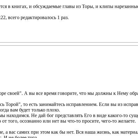
ется в книгах, и обсуждаемые главы из Торы, и клипы нарезанны
2, всего редактировалось 1 раз.
оре своей". А вы все время говорите, что мы должны к Нему обр
сь Торой", то есть занимайтесь исправлением. Если вы из исправ
огда вам будет только плохо.
 мы находимся. Не дай бог представлять Его в виде какого-то су
от того, осознанно или нет вы что-то просите, чего-то желаете.
ле, а вас самих при этом как бы нет. Вся наша жизнь, как материа
. И не более того.