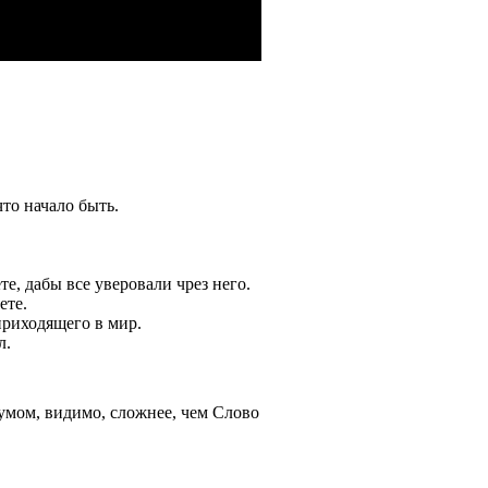
.
что начало быть.
е, дабы все уверовали чрез него.
ете.
приходящего в мир.
л.
умом, видимо, сложнее, чем Слово