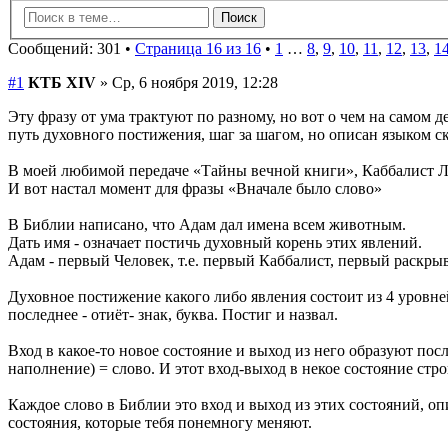
Сообщений: 301 •
Страница 16 из 16
•
1
…
8
,
9
,
10
,
11
,
12
,
13
,
1
#1
КТБ ХIV
» Ср, 6 ноября 2019, 12:28
Эту фразу от ума трактуют по разному, но вот о чем на самом д
путь духовного постижения, шаг за шагом, но описан языком с
В моей любимой передаче «Тайны вечной книги», Каббалист Ла
И вот настал момент для фразы «Вначале было слово»
В Библии написано, что Адам дал имена всем животным.
Дать имя - означает постичь духовный корень этих явлений.
Адам - первый Человек, т.е. первый Каббалист, первый раскры
Духовное постижение какого либо явления состоит из 4 уровне
последнее - отиёт- знак, буква. Постиг и назвал.
Вход в какое-то новое состояние и выход из него образуют пос
наполнение) = слово. И этот вход-выход в некое состояние ст
Каждое слово в Библии это вход и выход из этих состояний, о
состояния, которые тебя понемногу меняют.