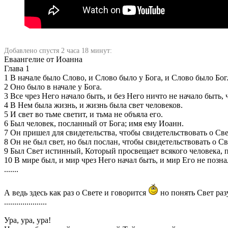
Добавлено спустя 2 часа 18 минут:
Еваангелие от Иоанна
Глава 1
1 В начале было Слово, и Слово было у Бога, и Слово было Бог
2 Оно было в начале у Бога.
3 Все чрез Него начало быть, и без Него ничто не начало быть, 
4 В Нем была жизнь, и жизнь была свет человеков.
5 И свет во тьме светит, и тьма не объяла его.
6 Был человек, посланный от Бога; имя ему Иоанн.
7 Он пришел для свидетельства, чтобы свидетельствовать о Свет
8 Он не был свет, но был послан, чтобы свидетельствовать о Св
9 Был Свет истинный, Который просвещает всякого человека, 
10 В мире был, и мир чрез Него начал быть, и мир Его не позна
.......
А ведь здесь как раз о Свете и говорится
но понять Свет раз
.....................
Ура, ура, ура!