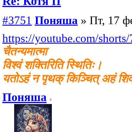
Re: Котя II
#3751
Поняша
» Пт, 17 ф
https://youtube.com/short
चैतन्यमात्मा
विश्वं शक्तिरिति स्थितिः।
यतोऽहं न पृथक् किञ्चित् अहं श
Поняша