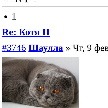
1
Re: Котя II
#3746
Шаулла
» Чт, 9 фе