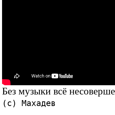
Без музыки всё несоверш
(с) Махадев