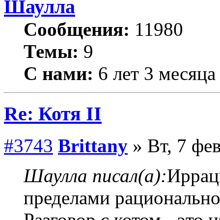
Шаулла
Сообщения:
11980
Темы:
9
С нами:
6 лет 3 месяца
Re: Котя II
#3743
Brittany
» Вт, 7 фе
Шаулла писал(а):
Ирраци
пределами рациональног
Разговор с котом - это и