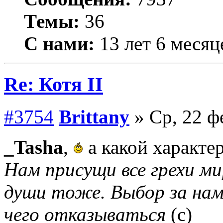
Темы:
36
С нами:
13 лет 6 месяц
Re: Котя II
#3754
Brittany
» Ср, 22 ф
_Tasha
,
а какой характер
Нам присущи все грехи мир
души тоже. Выбор за нам
чего отказываться
(с)