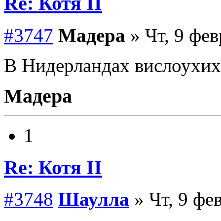
Re: Котя II
#3747
Мадера
» Чт, 9 фев
В Нидерландах вислоухих 
Мадера
1
Re: Котя II
#3748
Шаулла
» Чт, 9 фе