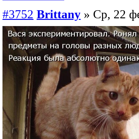
#3752
Brittany
» Ср, 22 ф