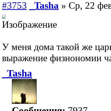
#3753
_Tasha
» Ср, 22 фев
У меня дома такой же цар
выражение физиономии час
_Tasha
Сообщения:
7937