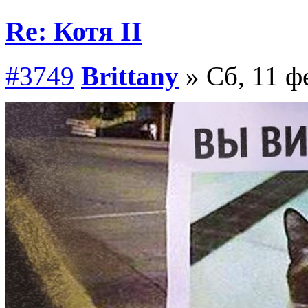
Re: Котя II
#3749
Brittany
» Сб, 11 ф