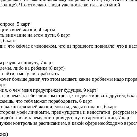
Солнце), Что отмечают люди уже после контакта со мной
опроса, 5 карт
нции своей жизни, 4 карты
ить внимание на этом пути, 6 карт
, 6 карт
оли): что сейчас с человеком, что из прошлого повиляло, что в н
я результат получу, 7 карт
лемы, либо на ребенка (8 карт)
 найти, смогу ли заработать
 хочет больше денег, что этом мешает, какие проблемы надо прора
арт
ания, о чем меня предупреждет будущее, 9 карт
ть, в чем я к себе слишком строга, что делегировать другим, 6 ка
 хояешь, что тебя может порабодовать, 6 карт
это важно для моей жизни, мои надежды и планы, 6 карт
сторона моей личномти, преимущества и недостатки, ресурсы и 
ои действия и к чему они приведут, пути гармонизации, 7 карт
е нужен контроль за расписанием, в какой сфере необходимо взро
ких)