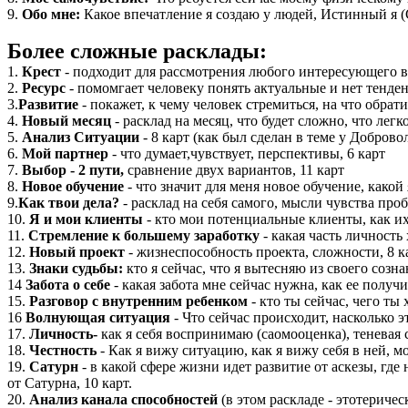
9.
Обо мне:
Какое впечатление я создаю у людей, Истинный я (
Более сложные расклады:
1.
Крест
- подходит для рассмотрения любого интересующего в
2.
Ресурс
- помомгает человеку понять актуальные и нет тенде
3.
Развитие
- покажет, к чему человек стремиться, на что обрат
4.
Новый месяц
- расклад на месяц, что будет сложно, что легко
5.
Анализ Ситуации
- 8 карт (как был сделан в теме у Добров
6.
Мой партнер
- что думает,чувствует, перспективы, 6 карт
7.
Выбор
- 2 пути,
сравнение двух вариантов, 11 карт
8.
Новое обучение
- что значит для меня новое обучение, какой 
9.
Как твои дела?
- расклад на себя самого, мысли чувства проб
10.
Я и мои клиенты
- кто мои потенциальные клиенты, как их
11.
Стремление к большему заработку
- какая часть личность
12.
Новый проект
- жизнеспособность проекта, сложности, 8 к
13.
Знаки судьбы:
кто я сейчас, что я вытесняю из своего созн
14
Забота о себе
- какая забота мне сейчас нужна, как ее получи
15.
Разговор с внутренним ребенком
- кто ты сейчас, чего ты
16
Волнующая ситуация
- Что сейчас происходит, насколько 
17.
Личность-
как я себя воспринимаю (саомооценка), теневая 
18.
Честность
- Как я вижу ситуацию, как я вижу себя в ней, м
19.
Сатурн
- в какой сфере жизни идет развитие от аскезы, гд
от Сатурна, 10 карт.
20.
Анализ канала способностей
(в этом раскладе - этотеричес