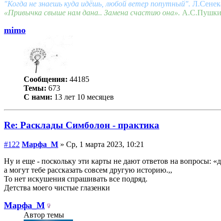
"Когда не знаешь куда идёшь, любой ветер попутный".
Л.Сенек
«Привычка свыше нам дана.. Замена счастию она».
А.С.Пушк
mimo
Сообщения:
44185
Темы:
673
С нами:
13 лет 10 месяцев
Re: Расклады Симболон - практика
#122
Марфа_М
» Ср, 1 марта 2023, 10:21
Ну и еще - поскольку эти карты не дают ответов на вопросы: «да
а могут тебе рассказать совсем другую историю.,,
То нет искушения спрашивать все подряд.
Детства моего чистые глазенки
Марфа_М
Автор темы