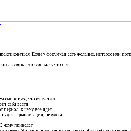
5
рактиковаться. Если у форумчан есть желание, интерес или пот
атная связь - что совпало, что нет.
ем смириться, что отпустить
оит себя вести
от период, к чему все идет
ать для гармонизации, результат
 К чему приведет
 здоровью, Что эмоциональному здоровью, Что требуется сейч