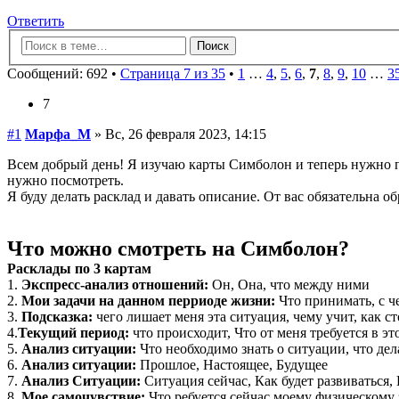
Ответить
Сообщений: 692 •
Страница 7 из 35
•
1
…
4
,
5
,
6
,
7
,
8
,
9
,
10
…
3
7
#1
Марфа_М
» Вс, 26 февраля 2023, 14:15
Всем добрый день! Я изучаю карты Симболон и теперь нужно п
нужно посмотреть.
Я буду делать расклад и давать описание. От вас обязательна обр
Что можно смотреть на Симболон?
Расклады по 3 картам
1.
Экспресс-анализ отношений:
Он, Она, что между ними
2.
Мои задачи на данном перриоде жизни:
Что принимать, с ч
3.
Подсказка:
чего лишает меня эта ситуация, чему учит, как ст
4.
Текущий период:
что происходит, Что от меня требуется в эт
5.
Анализ ситуации:
Что необходимо знать о ситуации, что дел
6.
Анализ ситуации:
Прошлое, Настоящее, Будущее
7.
Анализ Ситуации:
Ситуация сейчас, Как будет развиваться,
8.
Мое самочувствие:
Что ребуется сейчас моему физическому