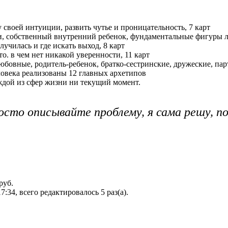
у своей интуиции, развить чутье и проницательность, 7 карт
ери, собственный внутренний ребенок, фундаментальные фигуры л
лучилась и где искать выход, 8 карт
 то. в чем нет никакой уверенности, 11 карт
юбовные, родитель-ребенок, братко-сестринские, дружеские, па
еловека реализованы 12 главных архетипов
аждой из сфер жизни ни текущий момент.
осто описывайте проблему, я сама решу, по
руб.
7:34, всего редактировалось 5 раз(а).