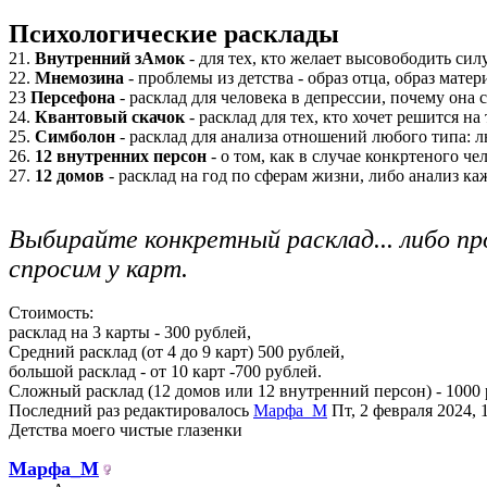
Психологические расклады
21.
Внутренний зАмок
- для тех, кто желает высовободить сил
22.
Мнемозина
- проблемы из детства - образ отца, образ мат
23
Персефона
- расклад для человека в депрессии, почему она с
24.
Квантовый скачок
- расклад для тех, кто хочет решится на
25.
Симболон
- расклад для анализа отношений любого типа: л
26.
12 внутренних персон
- о том, как в случае конкртеного ч
27.
12 домов
- расклад на год по сферам жизни, либо анализ к
Выбирайте конкретный расклад... либо пр
спросим у карт.
Стоимость:
расклад на 3 карты - 300 рублей,
Средний расклад (от 4 до 9 карт) 500 рублей,
большой расклад - от 10 карт -700 рублей.
Сложный расклад (12 домов или 12 внутренний персон) - 1000 
Последний раз редактировалось
Марфа_М
Пт, 2 февраля 2024, 1
Детства моего чистые глазенки
Марфа_М