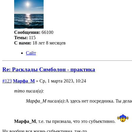
Сообщения:
66100
Темы:
115
С нами:
18 лет 8 месяцев
Сайт
Re: Расклады Симболон - практика
#123
Марфа_М
» Ср, 1 марта 2023, 10:24
mimo писал(а):
Марфа_М писал(а):
А здесь нет посредника. Ты дела
Марфа_М
, т.е. ты признала, что это субъективно.
Ну вообще вся жизнь субъективна, так-то.