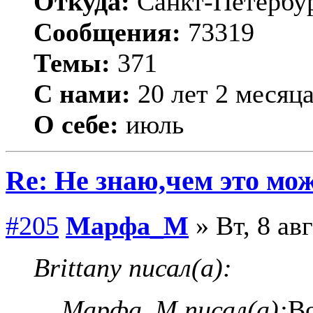
Откуда:
Санкт-Петербу
Сообщения:
73319
Темы:
371
С нами:
20 лет 2 месяц
О себе:
июль
Re: Не знаю,чем это мо
#205
Марфа_М
» Вт, 8 ав
Brittany писал(а):
Марфа_М писал(а):
Во