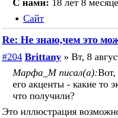
С нами:
18 лет 8 месяц
Сайт
Re: Не знаю,чем это мо
#204
Brittany
» Вт, 8 авгус
Марфа_М писал(а):
Вот,
его акценты - какие то 
что получили?
Это иллюстрация возможно