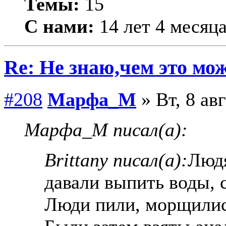
Темы:
15
С нами:
14 лет 4 месяц
Re: Не знаю,чем это мо
#208
Марфа_М
» Вт, 8 ав
Марфа_М писал(а):
Brittany писал(а):
Людя
давали выпить воды, с
Люди пили, морщилис