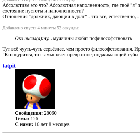
Абсолютизм это что? Абсолютная наполненность, где твоё "я" 
состояние пустоты и наполненности?
Отношения "должник, дающий в долг" - это всё, естественно, -
Добавлено спустя 4 минуты 52 секунды:
Око писал(а):
ну... мужчины любят пофилософствовать
Тут всё чууть-чуть серьёзнее, чем просто философствования, 
"Кто щурится, тот замышляет превратное; поджимающий губы д
tatpit
Сообщения:
28060
Темы:
126
С нами:
16 лет 8 месяцев