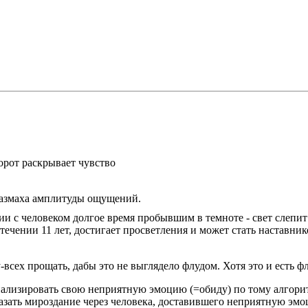
орот раскрывает чувство
 размаха амплитуды ощущений.
ии с человеком долгое время пробывшим в темноте - свет слепит
течении 11 лет, достигает просветления и может стать наставни
всех прощать, дабы это не выглядело флудом. Хотя это и есть ф
лизировать свою неприятную эмоцию (=обиду) по тому алгоритму
казать мироздание через человека, доставившего неприятную эмо