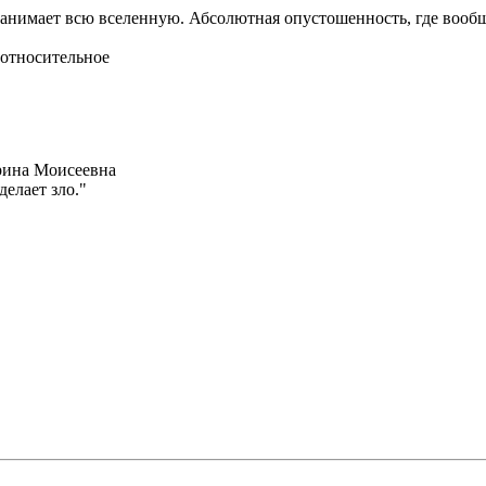
занимает всю вселенную. Абсолютная опустошенность, где вообщ
 относительное
Ирина Моисеевна
елает зло."