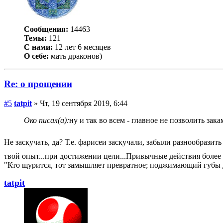
Сообщения:
14463
Темы:
121
С нами:
12 лет 6 месяцев
О себе:
мать драконов)
Re: о прощении
#5
tatpit
» Чт, 19 сентября 2019, 6:44
Око писал(а):
ну и так во всем - главное не позволить за
Не заскучать, да? Т.е. фарисеи заскучали, забыли разнообразит
твой опыт...при достижении цели...Привычные действия более 
"Кто щурится, тот замышляет превратное; поджимающий губы д
tatpit