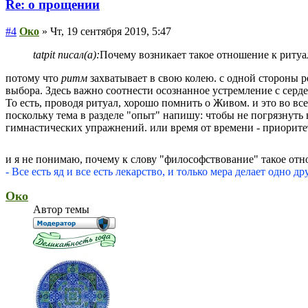
Re: о прощении
#4
Око
» Чт, 19 сентября 2019, 5:47
tatpit писал(а):
Почему возникает такое отношение к ритуа
потому что
ритм
захватывает в свою колею. с одной стороны р
выбора. Здесь важно соотнести осознанное устремление с серд
То есть, проводя ритуал, хорошо помнить о Живом. и это во все
поскольку тема в разделе "опыт" напишу: чтобы не погрязнуть 
гимнастических упражнений. или время от времени - приоритет
и я не понимаю, почему к слову "философствование" такое от
- Все есть яд и все есть лекарство, и только мера делает одно д
Око
Автор темы