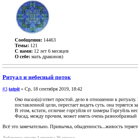
Сообщения:
14463
Темы:
121
С нами:
12 лет 6 месяцев
О себе:
мать драконов)
Ритуал и небесный поток
#3
tatpit
» Ср, 18 сентября 2019, 18:42
Око писал(а):
ответ простой. дело в отношении к ритуалу
поставленной цели, перестает видеть суть. она теряется 
В этом, кстати, отличие горгуйля от химеры Горгуйль н
Фасад, между прочим, может иметь очень разнообразный в
Всё это замечательно. Привычка, обыденность...живость теряет
Добавлено спустя 3 минуты 29 секунд: