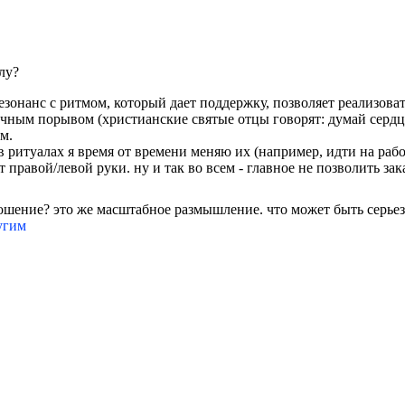
лу?
езонанс с ритмом, который дает поддержку, позволяет реализоват
ечным порывом (христианские святые отцы говорят: думай сердц
м.
в ритуалах я время от времени меняю их (например, идти на раб
 правой/левой руки. ну и так во всем - главное не позволить з
ношение? это же масштабное размышление. что может быть серье
ругим