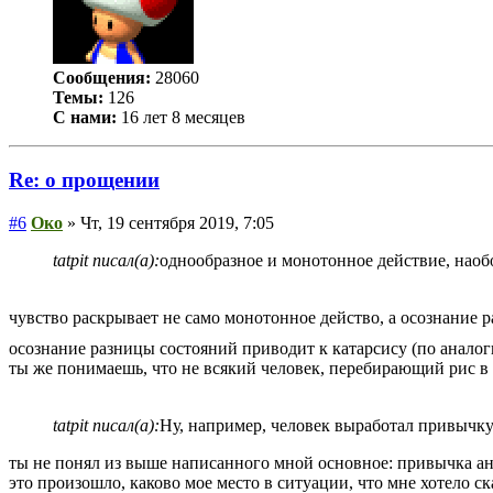
Сообщения:
28060
Темы:
126
С нами:
16 лет 8 месяцев
Re: о прощении
#6
Око
» Чт, 19 сентября 2019, 7:05
tatpit писал(а):
однообразное и монотонное действие, наоб
чувство раскрывает не само монотонное действо, а осознание
осознание разницы состояний приводит к катарсису (по аналог
ты же понимаешь, что не всякий человек, перебирающий рис в 
tatpit писал(а):
Ну, например, человек выработал привычку-
ты не понял из выше написанного мной основное: привычка ана
это произошло, каково мое место в ситуации, что мне хотело с