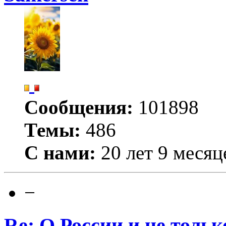
Сообщения:
101898
Темы:
486
С нами:
20 лет 9 месяц
−
Re: О России и не тольк