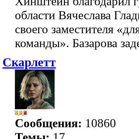
Хинштейн благодарил г
области Вячеслава Глад
своего заместителя «дл
команды». Базарова зад
Скарлетт
Сообщения:
10860
Темы:
17