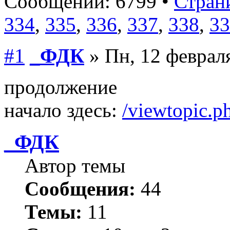
Сообщений: 6799 •
Страни
334
,
335
,
336
,
337
,
338
,
33
#1
_ФДК
» Пн, 12 февраля
продолжение
начало здесь:
/viewtopic.
_ФДК
Автор темы
Сообщения:
44
Темы:
11