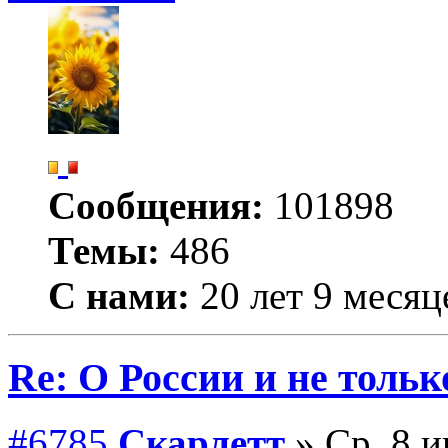
Сообщения:
101898
Темы:
486
С нами:
20 лет 9 месяц
Re: О России и не тольк
#6785
Скарлетт
» Ср, 8 и