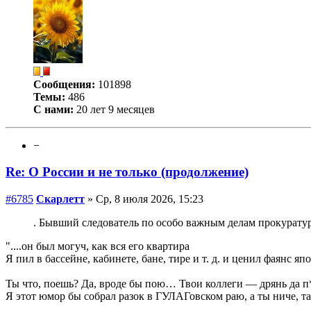
Сообщения:
101898
Темы:
486
С нами:
20 лет 9 месяцев
−
Re: О России и не только (продолжение)
#6785
Скарлетт
» Ср, 8 июля 2026, 15:23
. Бывший следователь по особо важным делам прокурату
"....он был могуч, как вся его квартира
Я пил в бассейне, кабинете, бане, тире и т. д. и ценил фаянс я
Ты что, поешь? Да, вроде бы пою… Твои коллеги — дрянь да п
Я этот юмор бы собрал разок в ГУЛАГовском раю, а ты ниче, т