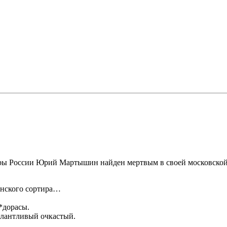
ры России Юрий Мартышин найден мертвым в своей московской 
понского сортира…
*дорасы.
алантливый очкастый.