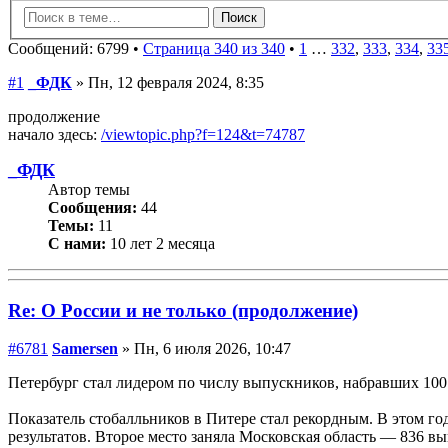
Сообщений: 6799 •
Страница 340 из 340
•
1
…
332
,
333
,
334
,
33
#1
_ФДК
» Пн, 12 февраля 2024, 8:35
продолжение
начало здесь:
/viewtopic.php?f=124&t=74787
_ФДК
Автор темы
Сообщения:
44
Темы:
11
С нами:
10 лет 2 месяца
Re: О России и не только (продолжение)
#6781
Samersen
» Пн, 6 июля 2026, 10:47
Петербург стал лидером по числу выпускников, набравших 100
Показатель стобалльников в Питере стал рекордным. В этом го
результатов. Второе место заняла Московская область — 836 в