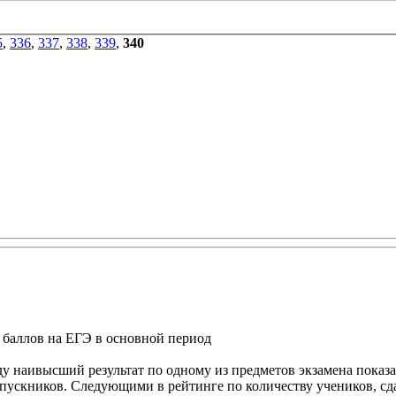
5
,
336
,
337
,
338
,
339
,
340
 баллов на ЕГЭ в основной период
ду наивысший результат по одному из предметов экзамена показа
ыпускников. Следующими в рейтинге по количеству учеников, сд