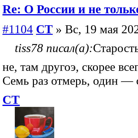
Re: О России и не тольк
#1104
СТ
» Вс, 19 мая 202
tiss78 писал(а):
Старость
не, там другоэ, скорее все
Семь раз отмерь, один — 
СТ