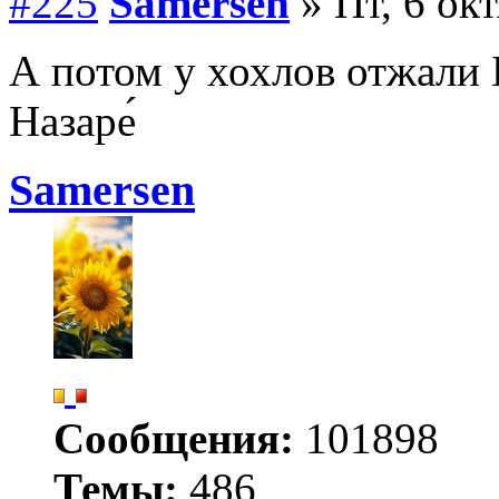
#225
Samersen
» Пт, 6 ок
А потом у хохлов отжали 
Назаре́
Samersen
Сообщения:
101898
Темы:
486