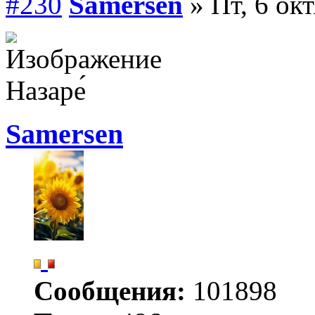
#230
Samersen
» Пт, 6 ок
Назаре́
Samersen
Сообщения:
101898