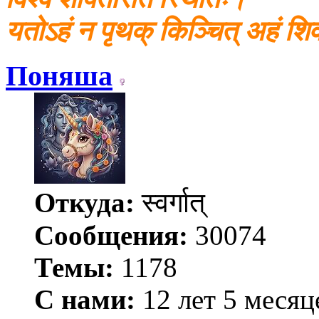
यतोऽहं न पृथक् किञ्चित् अहं श
Поняша
Откуда:
स्वर्गात्
Сообщения:
30074
Темы:
1178
С нами:
12 лет 5 месяц