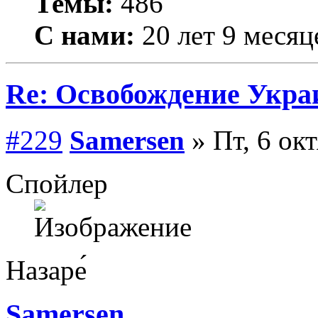
Темы:
486
С нами:
20 лет 9 месяц
Re: Освобождение Укра
#229
Samersen
» Пт, 6 ок
Спойлер
Назаре́
Samersen