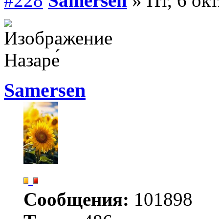
#228
Samersen
» Пт, 6 ок
Назаре́
Samersen
Сообщения:
101898