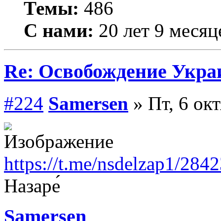
Темы:
486
С нами:
20 лет 9 месяц
Re: Освобождение Укра
#224
Samersen
» Пт, 6 ок
https://t.me/nsdelzap1/284
Назаре́
Samersen