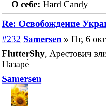
О себе:
Hard Candy
Re: Освобождение Укра
#232
Samersen
» Пт, 6 ок
FlutterShy
, Арестович вл
Назаре́
Samersen