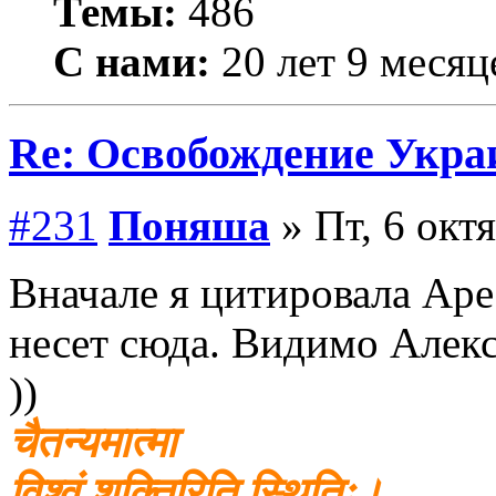
Темы:
486
С нами:
20 лет 9 месяц
Re: Освобождение Укра
#231
Поняша
» Пт, 6 окт
Вначале я цитировала Аре
несет сюда. Видимо Алекс
))
चैतन्यमात्मा
विश्वं शक्तिरिति स्थितिः।