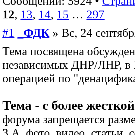
Сообщений: 5924 •
Страни
12
,
13
,
14
,
15
…
297
#1
_ФДК
» Вс, 24 сентябр
Тема посвящена обсужден
независимых ДНР/ЛНР, в Р
операцией по "денацифик
Тема - с более жестко
форума запрещается разм
3.А. фото, видео, статьи, 