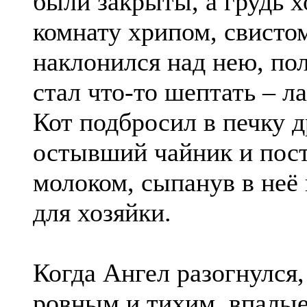
были закрыты, а грудь х
комнату хрипом, свисто
наклонился над нею, по
стал что-то шептать – ла
Кот подбросил в печку д
остывший чайник и пос
молоком, сыпанув в неё 
для хозяйки.
Когда Ангел разогнулся
ровным и тихим, впалые