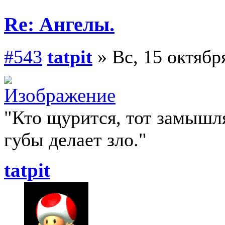
Re: Ангелы.
#543
tatpit
» Вс, 15 октябр
"Кто щурится, тот замыш
губы делает зло."
tatpit