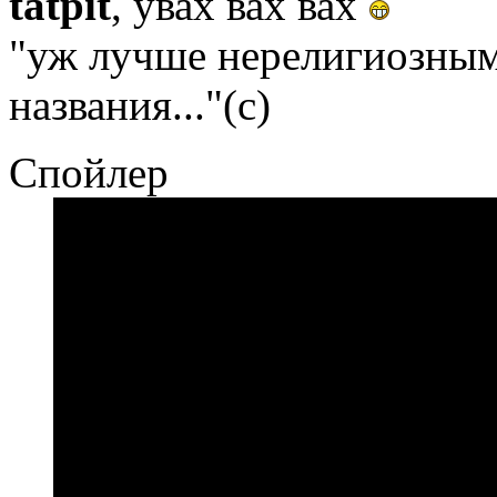
tatpit
, увах вах вах
"уж лучше нерелигиозным 
названия..."(с)
Спойлер