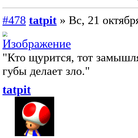
#478
tatpit
» Вс, 21 октябр
"Кто щурится, тот замыш
губы делает зло."
tatpit