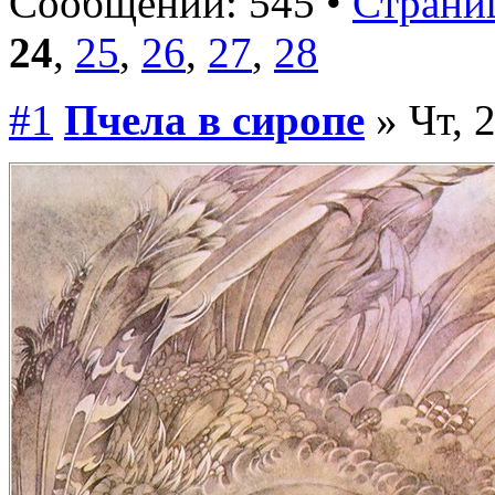
Сообщений: 545 •
Страниц
24
,
25
,
26
,
27
,
28
#1
Пчела в сиропе
» Чт, 