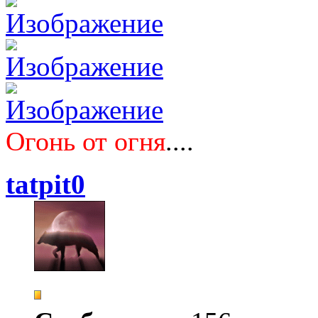
Огонь от огня
....
tatpit0