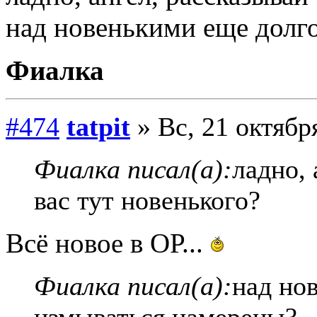
над новенькими еще долг
Фиалка
#474
tatpit
» Вс, 21 октябр
Фиалка писал(а):
ладно, 
вас тут новенького?
Всё новое в ОР...
Фиалка писал(а):
над но
измываться намерены?