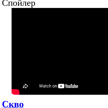
Спойлер
Скво