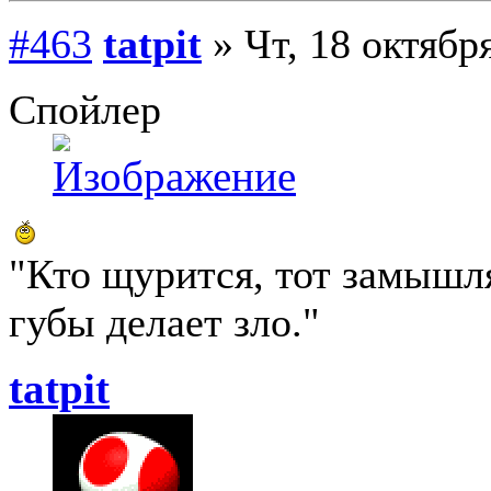
#463
tatpit
» Чт, 18 октябр
Спойлер
"Кто щурится, тот замыш
губы делает зло."
tatpit