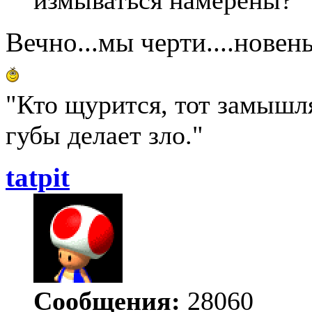
Вечно...мы черти....новен
"Кто щурится, тот замыш
губы делает зло."
tatpit
Сообщения:
28060