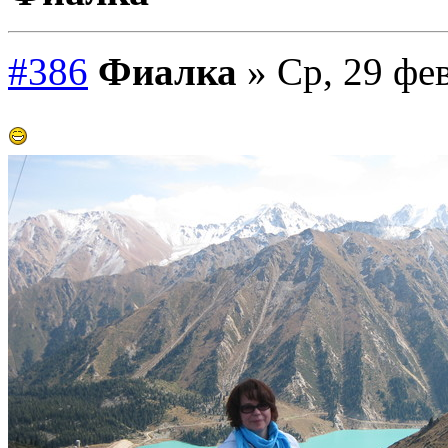
#386
Фиалка
» Ср, 29 фев