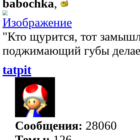
babochka
,
"Кто щурится, тот замышл
поджимающий губы делает
tatpit
Сообщения:
28060
Темы:
126