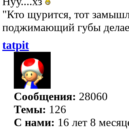
Нуу....хз
"Кто щурится, тот замышл
поджимающий губы делает
tatpit
Сообщения:
28060
Темы:
126
С нами:
16 лет 8 месяц