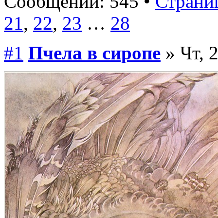
Сообщений: 545 •
Страниц
21
,
22
,
23
…
28
#1
Пчела в сиропе
» Чт, 