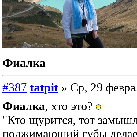
Фиалка
#387
tatpit
» Ср, 29 февра
Фиалка
, хто это?
"Кто щурится, тот замышл
поджимающий губы делает