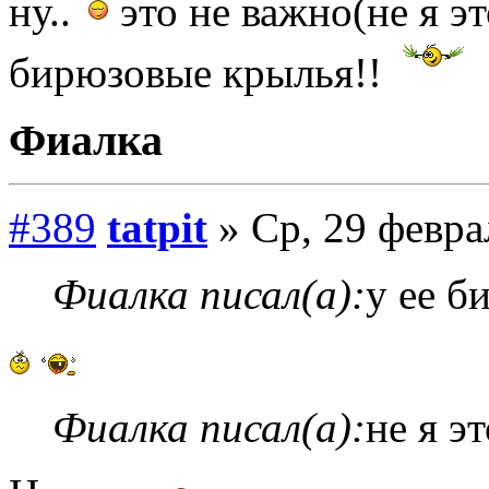
ну..
это не важно(не я это
бирюзовые крылья!!
Фиалка
#389
tatpit
» Ср, 29 февра
Фиалка писал(а):
у ее б
Фиалка писал(а):
не я эт