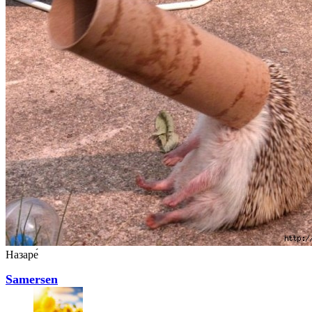
Назаре́
Samersen