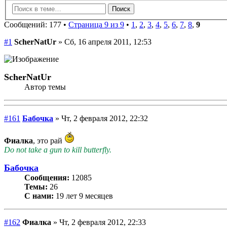
Сообщений: 177 •
Страница 9 из 9
•
1
,
2
,
3
,
4
,
5
,
6
,
7
,
8
,
9
#1
ScherNatUr
» Сб, 16 апреля 2011, 12:53
ScherNatUr
Автор темы
#161
Бабочка
» Чт, 2 февраля 2012, 22:32
Фиалка
, это рай
Do not take a gun to kill butterfly.
Бабочка
Сообщения:
12085
Темы:
26
С нами:
19 лет 9 месяцев
#162
Фиалка
» Чт, 2 февраля 2012, 22:33